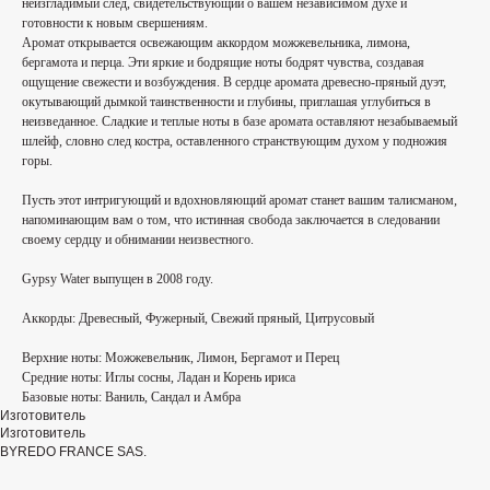
неизгладимый след, свидетельствующий о вашем независимом духе и
готовности к новым свершениям.
Аромат открывается освежающим аккордом можжевельника, лимона,
бергамота и перца. Эти яркие и бодрящие ноты бодрят чувства, создавая
ощущение свежести и возбуждения. В сердце аромата древесно-пряный дуэт,
окутывающий дымкой таинственности и глубины, приглашая углубиться в
неизведанное. Сладкие и теплые ноты в базе аромата оставляют незабываемый
шлейф, словно след костра, оставленного странствующим духом у подножия
горы.
Пусть этот интригующий и вдохновляющий аромат станет вашим талисманом,
напоминающим вам о том, что истинная свобода заключается в следовании
своему сердцу и обнимании неизвестного.
Gypsy Water выпущен в 2008 году.
Аккорды:
Древесный, Фужерный, Свежий пряный, Цитрусовый
Верхние ноты:
Можжевельник, Лимон, Бергамот и Перец
Средние ноты:
Иглы сосны, Ладан и Корень ириса
Базовые ноты:
Ваниль, Сандал и Амбра
Изготовитель
Изготовитель
BYREDO FRANCE SAS.