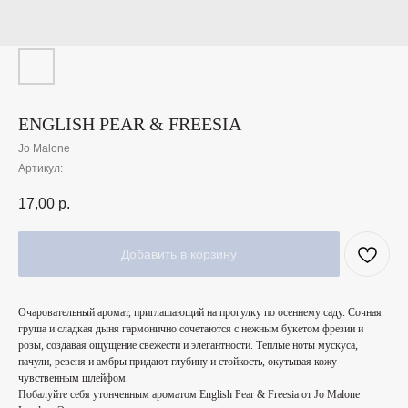
ENGLISH PEAR & FREESIA
Jo Malone
Артикул:
17,00
р.
Добавить в корзину
Очаровательный аромат, приглашающий на прогулку по осеннему саду. Сочная
груша и сладкая дыня гармонично сочетаются с нежным букетом фрезии и
розы, создавая ощущение свежести и элегантности. Теплые ноты мускуса,
пачули, ревеня и амбры придают глубину и стойкость, окутывая кожу
чувственным шлейфом.
Побалуйте себя утонченным ароматом English Pear & Freesia от Jo Malone