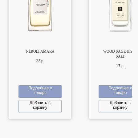
NÉROLI AMARA
WOOD SAGE & SEA
SALT
23
р.
17
р.
Подробнее о
Подробнее о
товаре
товаре
Добавить в
Добавить в
корзину
корзину