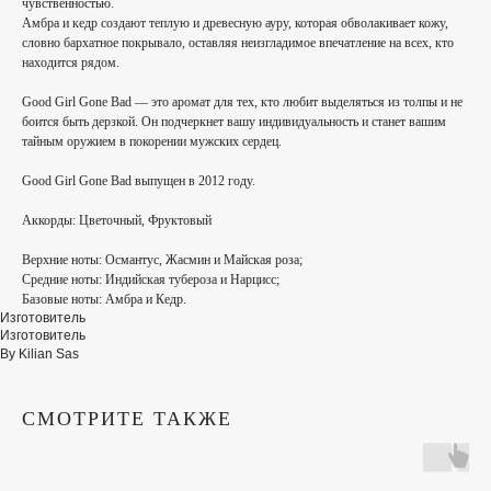
чувственностью.
Амбра и кедр создают теплую и древесную ауру, которая обволакивает кожу,
словно бархатное покрывало, оставляя неизгладимое впечатление на всех, кто
находится рядом.
Good Girl Gone Bad — это аромат для тех, кто любит выделяться из толпы и не
боится быть дерзкой. Он подчеркнет вашу индивидуальность и станет вашим
тайным оружием в покорении мужских сердец.
Good Girl Gone Bad выпущен в 2012 году.
Аккорды:
Цветочный, Фруктовый
Верхние ноты:
Османтус, Жасмин и Майская роза;
Средние ноты:
Индийская тубероза и Нарцисс;
Базовые ноты:
Амбра и Кедр.
Изготовитель
Изготовитель
By Kilian Sas
СМОТРИТЕ ТАКЖЕ