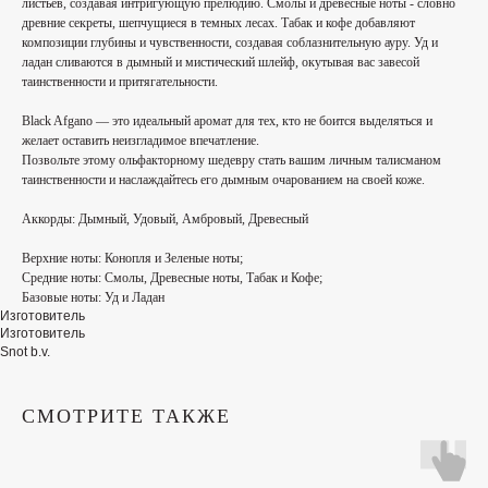
листьев, создавая интригующую прелюдию. Смолы и древесные ноты - словно
древние секреты, шепчущиеся в темных лесах. Табак и кофе добавляют
композиции глубины и чувственности, создавая соблазнительную ауру. Уд и
ладан сливаются в дымный и мистический шлейф, окутывая вас завесой
таинственности и притягательности.
Black Afgano — это идеальный аромат для тех, кто не боится выделяться и
желает оставить неизгладимое впечатление.
Позвольте этому ольфакторному шедевру стать вашим личным талисманом
таинственности и наслаждайтесь его дымным очарованием на своей коже.
Аккорды:
Дымный, Удовый, Амбровый, Древесный
Верхние ноты:
Конопля и Зеленые ноты;
Средние ноты:
Cмолы, Древесные ноты, Табак и Кофе;
Базовые ноты:
Уд и Ладан
Изготовитель
Изготовитель
Snot b.v.
СМОТРИТЕ ТАКЖЕ