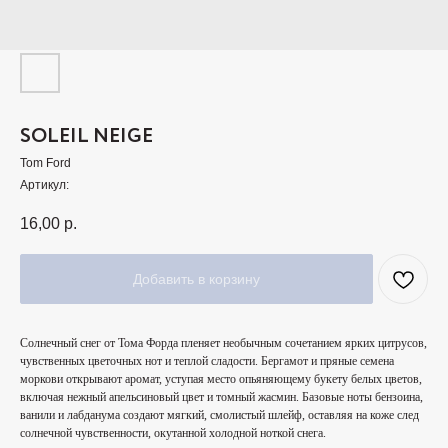
SOLEIL NEIGE
Tom Ford
Артикул:
16,00
р.
Добавить в корзину
Солнечный снег от Тома Форда пленяет необычным сочетанием ярких цитрусов,
чувственных цветочных нот и теплой сладости. Бергамот и пряные семена
моркови открывают аромат, уступая место опьяняющему букету белых цветов,
включая нежный апельсиновый цвет и томный жасмин. Базовые ноты бензоина,
ванили и лабданума создают мягкий, смолистый шлейф, оставляя на коже след
солнечной чувственности, окутанной холодной ноткой снега.